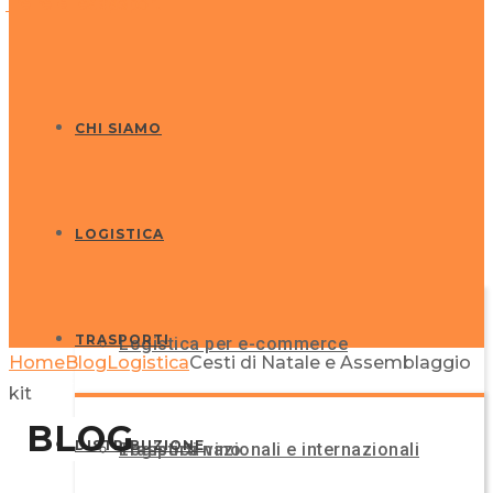
CHI SIAMO
LOGISTICA
TRASPORTI
Logistica per e-commerce
Home
Blog
Logistica
Cesti di Natale e Assemblaggio
NOTIZIE
kit
BLOG
DISTRIBUZIONE
Logistica vino
Trasporti nazionali e internazionali