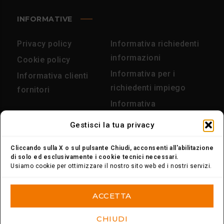
INFORMATIVE
Privacy policy
Informativa richiedenti
informazioni
Cookie policy
Informativa per i
Informativa clienti
richiedenti impiego
fornitori
Informativa
videosorveglianza
Gestisci la tua privacy
Procedura diritti
interessato
Cliccando sulla X o sul pulsante Chiudi, acconsenti all'abilitazione
di solo ed esclusivamente i cookie tecnici necessari.
Usiamo cookie per ottimizzare il nostro sito web ed i nostri servizi.
ACCETTA
CHIUDI