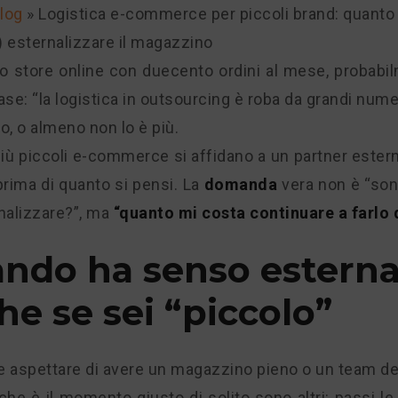
log
»
Logistica e-commerce per piccoli brand: quanto
 esternalizzare il magazzino
o store online con duecento ordini al mese, probabil
ase: “la logistica in outsourcing è roba da grandi numer
o, o almeno non lo è più.
ù piccoli e-commerce si affidano a un partner estern
prima di quanto si pensi. La
domanda
vera non è “so
nalizzare?”, ma
“quanto mi costa continuare a farlo 
ndo ha senso esternal
he se sei “piccolo”
 aspettare di avere un magazzino pieno o un team de
 che è il momento giusto di solito sono altri: passi le