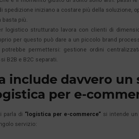
 di spedizione iniziano a costare più della soluzione, o
 basta più.
r logistico strutturato lavora con clienti di dimensi
roprio per questo può dare a un piccolo brand proces
 potrebbe permettersi: gestione ordini centralizzat
ussi B2B e B2C separati.
a include davvero un 
logistica per e-comme
 parla di
“logistica per e-commerce”
si intende un 
ngolo servizio: