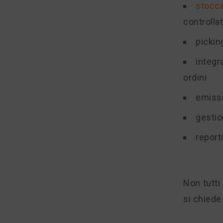
stocca
controlla
pickin
integr
ordini
emissi
gestio
report
Non tutti
si chiede