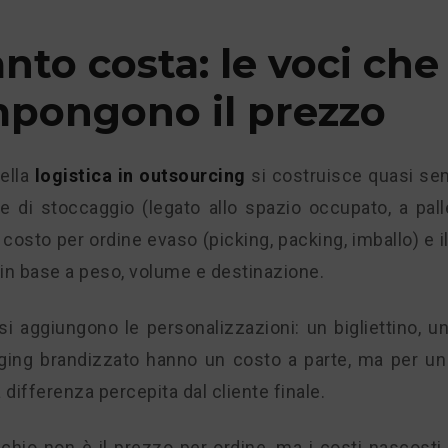
nto costa: le voci che
pongono il prezzo
della
logistica in outsourcing
si costruisce quasi se
 di stoccaggio (legato allo spazio occupato, a pall
 costo per ordine evaso (picking, packing, imballo) e i
 in base a peso, volume e destinazione.
si aggiungono le personalizzazioni: un bigliettino, u
ging brandizzato hanno un costo a parte, ma per un
 differenza percepita dal cliente finale.
ischio non è il prezzo per ordine, ma i costi nascos