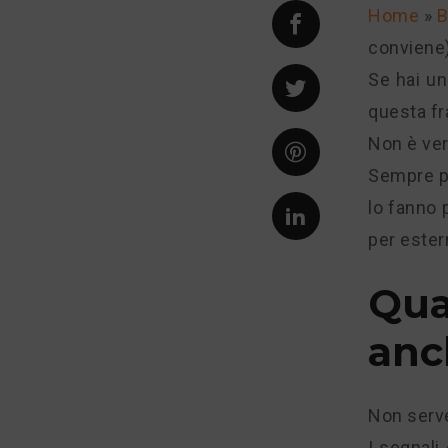
Home
»
B
conviene)
Se hai un
questa fr
Non è ver
Sempre pi
lo fanno 
per ester
Qua
anc
Non serve
I segnali