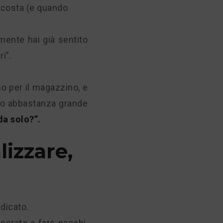
 costa (e quando
mente hai già sentito
i”.
o per il magazzino, e
no abbastanza grande
da solo?”.
izzare,
dicato.
 serate a fare pacchi,