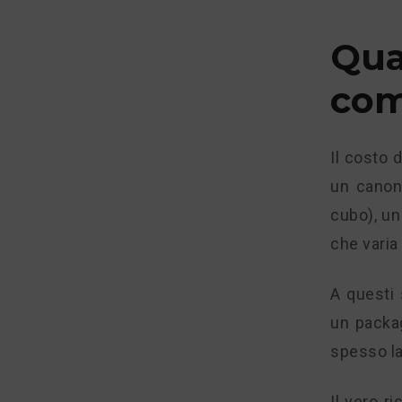
Qua
com
Il costo 
un canone
cubo), un
che varia
A questi 
un packa
spesso la
Il vero r