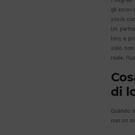
gli errori
stock non
Un partne
loro, e p
solo non
reale, fl
Cos
di 
Quando si
non un si