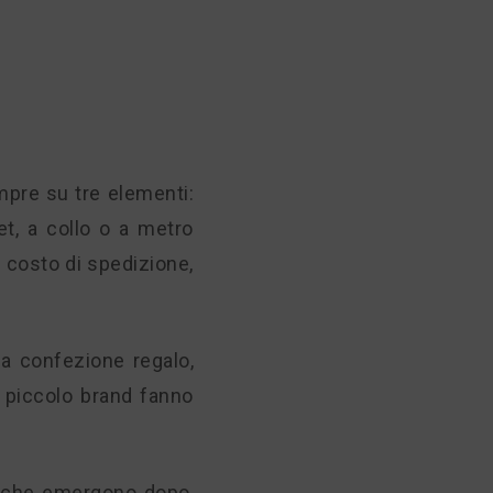
mpre su tre elementi:
et, a collo o a metro
l costo di spedizione,
na confezione regalo,
 piccolo brand fanno
ti che emergono dopo,